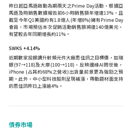
昨日起亞馬遜啟動為期兩天之Prime Day活動，根據亞
馬遜及時銷售數據報告前6小時銷售額年增達13%，且
截至今年Q1美國約有1.8億人(年增8%)擁有Prime Day
會員，市場預估本次促銷活動銷售額將達140億美元，
有望較去年同期增長約11%。
SWKS +4.14%
近期數家投銀調升射頻元件大廠思佳訊之目標價，如瑞
銀(97→118)及大摩(100→118)，反映邊緣AI問世後，
iPhone (占其約68%之營收)出貨量前景更為強勁之預
期。此外，中小型科技股則呈現補漲，帶動題材面支持
的思佳訊昨日上漲逾4%。
債券市場