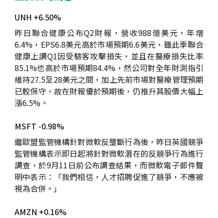
UNH +6.50%
昨日聯合健康公布Q2財報，營收988億美元，年增
6.4%，EPS6.8美元高於市場預期6.6美元，雖此季聯合
健康上調Q1因受駭客攻擊損失，並且在醫療損失比率
85.1%也高於市場預期84.4%，然公司對全年財測指引
維持27.5至28美元之間，加上先前市場對醫療管理預期
已較保守，故在財報優於預期後，仍推升其股價大幅上
漲6.5%。
MSFT -0.98%
繼歐盟監管機構針對微軟反壟斷行為後，昨日英國競爭
監管機構表示即日起將針對微軟潛在的反競爭行為進行
調查，於9月11日前公布調查結果，而微軟電子郵件聲
明中表示：「我們相信，人才招聘促進了競爭，不應被
視為合併。」
AMZN +0.16%