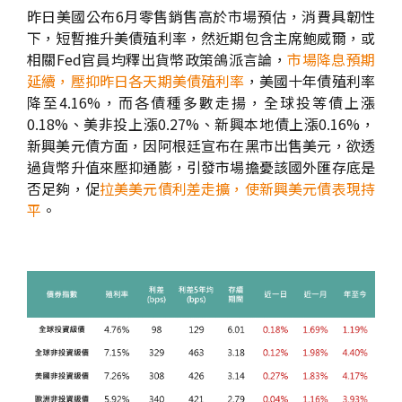
昨日美國公布6月零售銷售高於市場預估，消費具韌性
下，短暫推升美債殖利率，然近期包含主席鮑威爾，或
相關Fed官員均釋出貨幣政策鴿派言論，
市場降息預期
延續，壓抑昨日各天期美債殖利率
，美國十年債殖利率
降至4.16%，而各債種多數走揚，全球投等債上漲
0.18%、美非投上漲0.27%、新興本地債上漲0.16%，
新興美元債方面，因阿根廷宣布在黑市出售美元，欲透
過貨幣升值來壓抑通膨，引發市場擔憂該國外匯存底是
否足夠，促
拉美美元債利差走擴，使新興美元債表現持
平
。