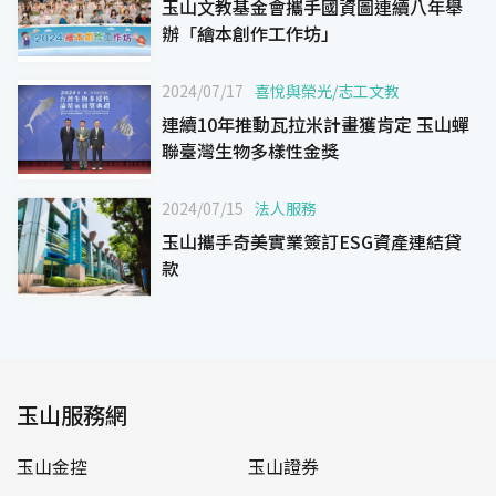
玉山文教基金會攜手國資圖連續八年舉
辦「繪本創作工作坊」
2024/07/17
喜悅與榮光
/
志工文教
連續10年推動瓦拉米計畫獲肯定 玉山蟬
聯臺灣生物多樣性金獎
2024/07/15
法人服務
玉山攜手奇美實業簽訂ESG資產連結貸
款
玉山服務網
玉山金控
玉山證券