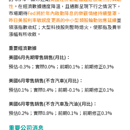
性
。在經濟數據適度降溫，且通膨呈現下行之情況下，
市場期待
Fed將於年內啟動降息的樂觀情緒持續壟罩，
昨日美股利率敏感度更高的中小型類股輪動效應延續
並
領漲指數收紅；大型科技股則暫時熄火，使那指及費半
漲幅有所收斂。
重要經濟數據
美國6月先期零售銷售(月比)：
預估-0.3%；實際0.0%；前期0.1%；前期修正0.3%
美國6月零售銷售(不含汽車)(月比)：
預估0.1%；實際0.4%；前期-0.1%；前期修正0.1%
美國6月零售銷售(不含汽車及汽油)(月比)：
預估0.2%；實際0.8%；前期0.1%；前期修正0.3%
重要公司消息