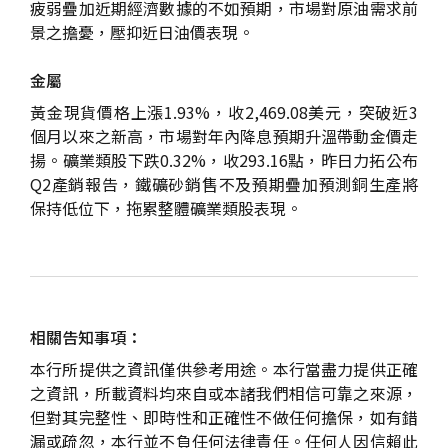
疲弱疊加近期經濟數據的不如預期，市場對原油需求前
景之擔憂，壓抑近日油價表現。
金屬
黃金現貨價格上漲1.93%，收2,469.08美元，突破近3
個月以來之新高，市場對年內降息預期升溫帶動金價走
揚。礦業類股下跌0.32%，收293.16點，昨日力拓公布
Q2產銷報告，鐵礦砂銷售不及預期疊加預測銅生產將
保持低位下，拖累整體礦業類股表現。
相關告知事項：
本行所提供之資訊僅供參考用途。本行當盡力提供正確
之資訊，所載資料均來自或本諸我們相信可靠之來源，
但對其完整性、即時性和正確性不做任何擔保，如有錯
漏或疏忽，本行並不負任何法律責任。任何人因信賴此