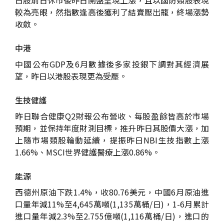
較為亮眼，然指數逢高後獲利了結賣壓出籠，終場漲勢
收斂。
中港
中國公布GDP及6月數據後多家投銀下調對其經濟展
望，昨日以港股表現更為受壓。
生技健護
昨日聯合健康Q2財報公布營收、每股盈餘皆高於市場
預期，並保持年度財測目標，推升昨日其股價大漲，加
上隨市場類股輪動延續，提振昨日NBI生技指數上漲
1.66%、MSCI世界健護醫療上漲0.86%。
能源
西德州原油下跌1.4%，收80.76美元，中國6月原油進
口量年減11%至4,645萬噸(1,135萬桶/日)，1-6月累計
進口量年減2.3%至2.755億噸(1,116萬桶/日)，進口的