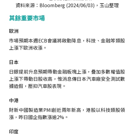
資料來源：Bloomberg (2024/06/03)，玉山整理
其餘重要市場
歐洲
市場預期本週ECB會議將啟動降息，科技、金融等類股
上漲下歐洲收漲。
日本
日銀提前升息預期帶動金融板塊上漲，疊加多數權值股
上漲下帶動日股收高，惟消息傳日本汽車廠安全測試數
據造假，壓抑汽車股表現。
中港
財新中國製造業PMI創近兩年新高，港股以科技類股領
漲，昨日國企指數漲逾2%。
印度