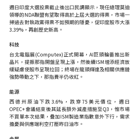
週日印度大選投票截止後出口民調顯示，現任總理莫迪
領導的NDA聯盟有望取得高於上屆大選的得票，市場一
掃過去對執政黨得票不如預期的隱憂，促印度股市大漲
3.39%，再創歷史新高。
科技
台北電腦展(Computex)正式開幕，AI巨頭輪番推出新
晶片，提振那指開盤呈現上漲，然後續ISM增添經濟放
緩疑慮使股市呈現拉回；終場在龍頭輝達及相關供應鏈
強勢帶動之下，那指費半仍收紅。
能源
西德州原油下跌3.6%，跌穿75美元價位，週日
OPEC+會議結束後其延長額外減產措施至Q3，惟市場
不買單本次結果，疊加ISM製造業指數意外下行，需求
擔憂與供應端利空打壓昨日油市。
金屬