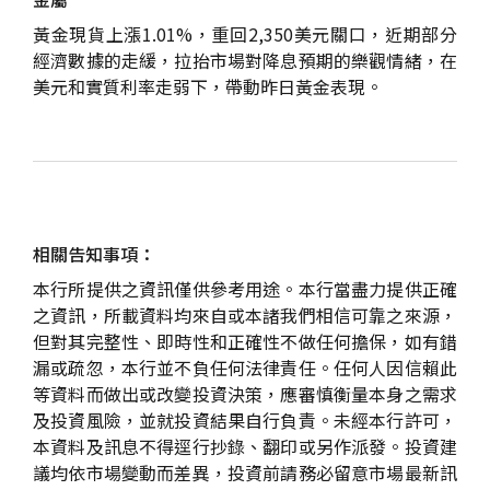
黃金現貨上漲1.01%，重回2,350美元關口，近期部分
經濟數據的走緩，拉抬市場對降息預期的樂觀情緒，在
美元和實質利率走弱下，帶動昨日黃金表現。
相關告知事項：
本行所提供之資訊僅供參考用途。本行當盡力提供正確
之資訊，所載資料均來自或本諸我們相信可靠之來源，
但對其完整性、即時性和正確性不做任何擔保，如有錯
漏或疏忽，本行並不負任何法律責任。任何人因信賴此
等資料而做出或改變投資決策，應審慎衡量本身之需求
及投資風險，並就投資結果自行負責。未經本行許可，
本資料及訊息不得逕行抄錄、翻印或另作派發。投資建
議均依市場變動而差異，投資前請務必留意市場最新訊