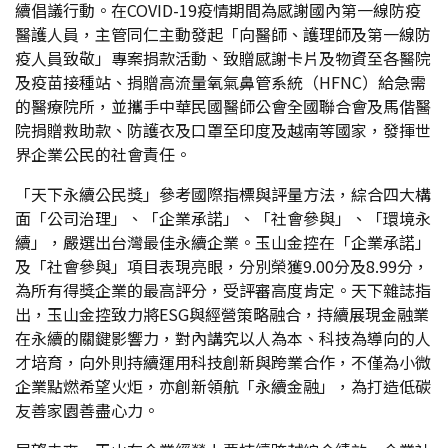
續倡議行動。在COVID-19疫情期間為感謝國內第一線防疫
醫護人員，主管同仁主動發起「向醫師、護理師及第一線防
疫人員致敬」專案捐款活動、致贈感謝卡片及物資至各醫院
及疫苗接種站、捐贈高流量氧氣鼻管系統（HFNC）給急需
的醫療院所，並攜手中華民國醫師公會全國聯合會及馬偕醫
院捐贈救助款、防護衣及口罩至印度及越南等國家，發揮世
界企業公民的社會責任。
「天下永續公民獎」參考國際指標與評量方法，綜合四大構
面「公司治理」、「企業承諾」、「社會參與」、「環境永
續」，嚴選出台灣最佳永續企業。玉山金控在「企業承諾」
及「社會參與」項目表現亮眼，分別榮獲9.00分及8.99分，
為所有得獎企業的最高評分，受評審高度肯定。天下雜誌指
出，玉山金控致力將ESG與經營策略融合，持續展現金融業
在永續的關鍵影響力，對內講究以人為本、科技為導向的人
才培育，向外則持續運用科技創新與跨業合作，不僅為小微
企業點燃希望火炬，亦創新領航「永續金融」，為打造低碳
友善家園善盡心力。