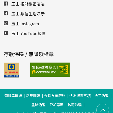
玉山 招財納福喵喵
玉山 數位生活好康
玉山 Instagram
玉山 YouTube頻道
存款保險 / 無障礙標章
瀏覽器建議
常見問題
金融友善服務
法定揭露事項
公司治理
盡職治理
ESG專區
防範詐騙