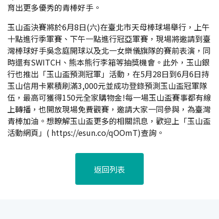
育出更多優秀的青棒好手。
玉山盃決賽將於6月8日(六)在臺北市天母棒球場舉行，上午
十點進行季軍賽、下午一點進行冠亞軍賽，現場將邀請到臺
灣棒球好手吳念庭開球以及北一女樂儀旗隊的賽前表演，同
時還有SWITCH、熊本熊行李箱等抽獎機會。此外，玉山銀
行也推出「玉山盃預測冠軍」活動，在5月28日到6月6日持
玉山信用卡累積刷滿3,000元並成功登錄預測玉山盃冠軍隊
伍，最高可獲得150元全家購物金!每一場玉山盃賽事都有線
上轉播，也開放現場免費觀賽，邀請大家一同參與，為臺灣
青棒加油。想瞭解玉山盃更多的相關訊息，歡迎上「玉山盃
活動網頁」(
https://esun.co/qOOmT
)查詢。
返回列表