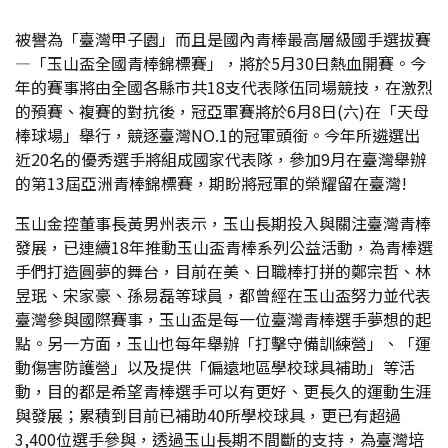
被譽為「臺灣甲子園」而且是國內青棒最高層級國手選拔賽
—「玉山盃全國青棒錦標賽」，將於5月30日熱血開賽。今
年的賽事將由全國各縣市共18支代表隊伍同場競技，在激烈
的預賽、複賽的對抗後，冠亞軍賽將於6月8日(六)在「天母
棒球場」舉行，競逐臺灣NO.1的冠軍頭銜。今年所遴選出
近20名的優秀選手將組成國家代表隊，參加9月在臺灣舉辦
的第13屆亞洲青棒錦標賽，期盼將冠軍的榮耀留在臺灣!
玉山金控董事長黃男州表示，玉山長期投入與關注臺灣青棒
發展，已連續18年推動玉山盃青棒系列公益活動，為青棒選
手們打造圓夢的舞台，目前在美、日職棒打拼的鄭宗哲、林
昱珉、宋家豪、孫易磊等球員，都曾經在玉山盃努力並代表
臺灣參與國際賽事，玉山盃是每一位臺灣青棒選手夢想的起
點。另一方面，玉山也每年舉辦「打擊守備訓練營」、「運
動傷害防護營」以及提供「偏遠地區學校球具補助」等活
動，目的都是希望青棒選手可以有更好、更長久的運動生涯
與發展；累積到目前已補助40所學校球具，更已有超過
3,400位選手參與，透過玉山長期不間斷的支持，為臺灣培