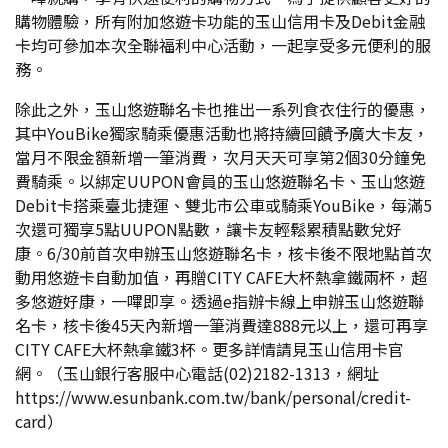
購物體驗，所有附加悠遊卡功能的玉山信用卡及Debit金融
卡均可參加本次全聯福利中心活動，一起享受多元便利的服
務。
除此之外，玉山悠遊聯名卡也推出一系列食衣住行的優惠，
其中YouBike獨家騎乘優惠活動也將持續回饋予廣大卡友，
當月不限金額新增一筆消費，次月天天可享第2個30分鐘免
費騎乘。以綁定UUPON會員的玉山悠遊聯名卡、玉山悠遊
Debit卡搭乘臺北捷運、雙北市公車或騎乘YouBike，每滿5
次還可獨享5點UUPON點數，讓卡友輕鬆累積點數兌好
康。6/30前首次申辦玉山悠遊聯名卡，核卡後不限地點首次
動用悠遊卡自動加值，再贈CITY CAFE大杯熱拿鐵兩杯，超
多悠遊好康，一嗶即享。透過e指辦卡線上申辦玉山悠遊聯
名卡，核卡後45天內新增一筆消費達888元以上，還可再享
CITY CAFE大杯熱拿鐵3杯。更多詳情請見玉山信用卡官
網。（玉山銀行客服中心電話(02)2182-1313，網址
https://www.esunbank.com.tw/bank/personal/credit-
card
）