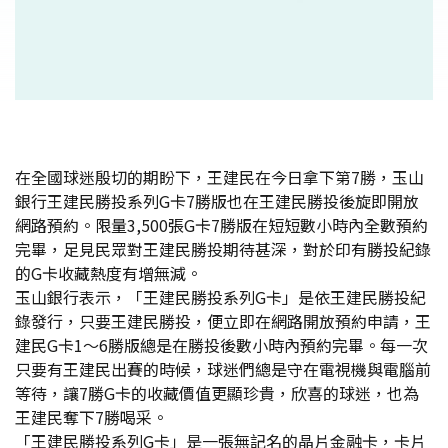
在全國球迷殷切的期盼下，王建民在今日拿下第7勝，玉山
銀行王建民勝投系列G卡7勝版也在王建民勝投後旋即開放
網路預約。限量3,500張G卡7勝版在短短數小時內全數預約
完畢，足見民眾對王建民勝投期待甚深，對於印有勝投紀錄
的G卡收藏熱度有增無減。
玉山銀行表示，「王建民勝投系列G卡」是依王建民勝投紀
錄發行，只要王建民勝投，便立即在網路開放預約申請，王
建民G卡1～6勝版總是在勝投後數小時內預約完畢。每一次
只要有王建民出賽的時候，球迷們總是守在電視機與電腦前
等待，讓7勝G卡的收藏價值更顯珍貴，欣喜的球迷，也為
王建民奪下7勝喝采。
「王建民勝投系列G卡」是一張無記名的晶片金融卡，卡片