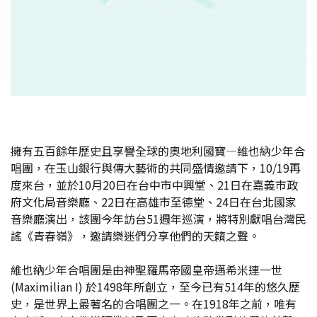
擁有五百餘年歷史且享譽全球的奧地利國寶—維也納少年合
唱團，在玉山銀行與傳大藝術的共同盛情邀請下，10/19再
度來台，並於10月20日在台中市中興堂、21日在嘉義市政
府文化局音樂廳、22日在高雄市至德堂、24日在台北國家
音樂廳演出，該團今年訪台51週年巡演，將特別獻唱台灣民
謠《青春嶺》，邀請樂迷們分享他們的天籟之聲。
維也納少年合唱團是由神聖羅馬帝國皇帝邁希米連一世
(Maximilian I) 於1498年所創立，至今已有514年的悠久歷
史，是世界上最著名的合唱團之一。在1918年之前，唯有