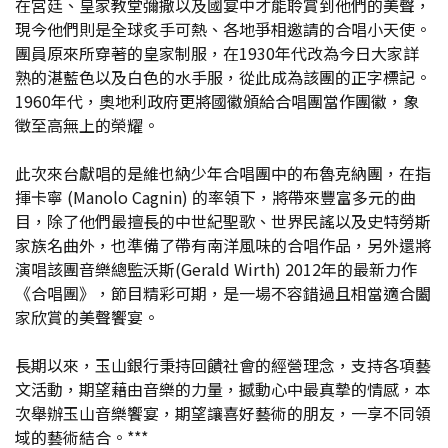
在宮廷、皇家教堂彌撒以及國宴中才能聆賞到他們的美聲，
現今他們則是全球炙手可熱、各地爭相邀請的合唱小天使。
團員原來所穿著的皇家制服，在1930年代改為今日大家詳
熟的湛藍色以及白色的水手服，從此成為該團的正字標記。
1960年代，奧地利政府更將國徽頒給合唱團當作團徽，象
徵至高無上的榮耀。
此次來台獻唱的是維也納少年合唱團中的布魯克納團，在指
揮卡寧 (Manolo Cagnin) 的率領下，將帶來豐富多元的曲
目，除了他們最擅長的中世紀聖歌、世界民謠以及史特勞斯
家族名曲外，也準備了帶有南洋風味的合唱作品，另外還將
演唱該團音樂總監沃斯(Gerald Wirth) 2012年的最新力作
《合唱團》，節目精彩可期，是一場不容錯過且相當適合闔
家欣賞的美聲饗宴。
長期以來，玉山銀行秉持回饋社會的經營理念，支持各項藝
文活動，期望藉由音樂的力量，撼動心中最真摯的情感，本
次舉辦玉山音樂饗宴，期望讓喜好藝術的朋友，一享不同領
域的藝術結合。***