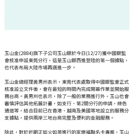
玉山金(2884)旗下子公司玉山銀於今日(12/27)獲中國銀監
會核准申設東莞分行，這是玉山銀西進登陸的第一個據點，
也代表布局大陸市場再邁進一步。
玉山金總經理黃男州表示，東莞代表處取得中國銀監會正式
核准設立文件後，會在最短的時間內完成開幕作業並開始服
務台商。黃男州也表示，除了一般的業務進行外，玉山也會
審慎評估其他拓展計畫，如支行、第2間分行的申請，綠色
通道等，結合目前已在香港、越南及美國等地設立的服務分
支據點，提供兩岸三地台商完整及便利的金融服務。
除此，對於近期正如火如荼進行的家樂福聯名卡專案，玉山