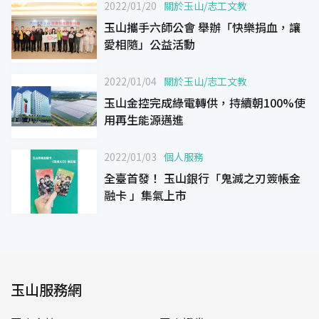
2022/01/20
關於玉山
/
志工文教
玉山攜手六師公會 舉辦「快樂捐血，讓
愛相隨」公益活動
2022/01/04
關於玉山
/
志工文教
玉山金控完成綠電轉供，持續朝100%使
用再生能源邁進
2022/01/03
個人服務
全臺首發！ 玉山銀行「鬼滅之刃簽帳金
融卡 」集氣上市
玉山服務網