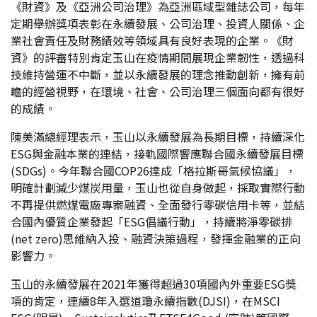
《財資》及《亞洲公司治理》為亞洲區域型雜誌公司，每年
定期舉辦獎項表彰在永續發展、公司治理、投資人關係、企
業社會責任及財務績效等領域具有良好表現的企業。《財
資》的評審特別肯定玉山在疫情期間展現企業韌性，透過科
技維持營運不中斷，並以永續發展的理念推動創新，擁有前
瞻的經營視野，在環境、社會、公司治理三個面向都有很好
的成績。
陳美滿總經理表示，玉山以永續發展為長期目標，持續深化
ESG與金融本業的連結，接軌國際響應聯合國永續發展目標
(SDGs)。今年聯合國COP26達成「格拉斯哥氣候協議」，
明確計劃減少煤炭用量，玉山也從自身做起，採取實際行動
不再提供燃煤電廠專案融資、全面發行零碳信用卡等，並結
合國內優質企業發起「ESG倡議行動」，持續將淨零碳排
(net zero)思維納入投、融資決策過程，發揮金融業的正向
影響力。
玉山的永續發展在2021年獲得超過30項國內外重要ESG獎
項的肯定，連續8年入選道瓊永續指數(DJSI)，在MSCI