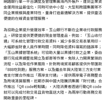
網路銀行單一平台調度及管理集團海內外帳戶，達到企業資
金運用效益最佳化，同時可依中小型、大型和跨國集團等不
同企業規模與產業特性，量身打造最適解決方案，提供靈活
便捷的在線資金管理服務。
為協助企業提升營運效率，玉山銀行不斷在企業收付款服務
上，研發並提供更便捷的現金管理產品，例如：「玉山收付
通」可系統化管理付款交易資料，減少多張交易表單用印，
大幅節省財會人員作業時間，同時降低資料填寫的錯誤率；
「玉山票據管理系統」可協助大量以票據付款之企業，委由
銀行完成票據整批開立及郵寄等作業，免除人力開票繁瑣的
流程，以及降低作業風險。針對跨境貿易顧客提供外幣匯款
「888吃到飽」服務方案，以及繼去年與大陸第三方支付業
者支付寶合作推出「兩岸支付通」，提供兩岸電子商務整合
及跨境清算服務，近期亦與中國大陸騰訊集團「財付通」合
作推出「QR code輕鬆購」，大陸消費者透過行動QR code
就可以完成付款交易且貨物直送大陸，為兩岸行動商務交易
開啟重要的里程碑。