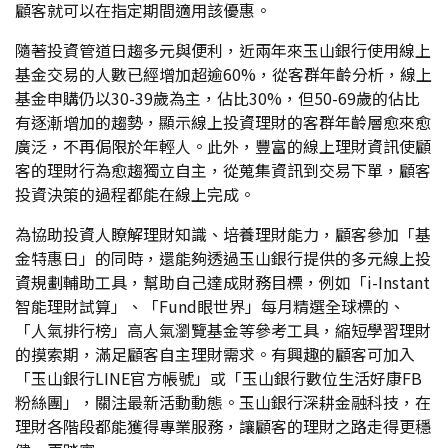
顧客就可以在指定期間適用該優惠。
隨著投資管道日趨多元與便利，近兩年來玉山銀行使用線上
基金交易的人數已經增加超逾60%，從客群年齡分析，線上
基金申購仍以30-39歲為主，佔比30%，但50-69歲的佔比
有逐漸增加的趨勢，顯示線上投資理財的客群年齡層愈來愈
廣泛，不再侷限於年輕人。此外，豐富的線上理財資訊使顧
客的理財行為愈趨獨立自主，從蒐集資訊到交易下單，顧客
投資決策的過程都能在線上完成。
為協助投資人瞭解理財知識、培養理財能力，顧客參加「基
金特惠日」的同時，還能夠透過玉山銀行提供的多元線上投
資規劃輔助工具，幫助自己達成財務目標，例如「i-Instant
智能理財試算」、「Fund眼世界」每月精選全球標的、
「人氣排行榜」高人氣瀏覽基金等參考工具，縮短學習理財
的摸索期，滿足顧客自主理財需求。有興趣的顧客可加入
「玉山銀行LINE官方帳號」或「玉山銀行數位生活好康FB
粉絲團」，關注最新活動動態。玉山銀行深耕金融科技，在
理財各階段都能獲得專業服務，讓顧客的理財之路走得更穩