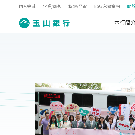
:::
個人金融
企業/商家
私銀/亞資
ESG 永續金融
關
本行簡