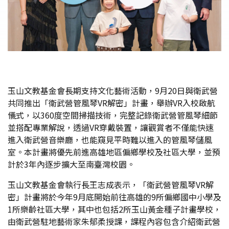
玉山文教基金會長期支持文化藝術活動，9月20日與衛武營
共同推出「衛武營管風琴VR解密」計畫，舉辦VR入校啟航
儀式，以360度空間掃描技術，完整記錄衛武營管風琴細節
並搭配專業解說，透過VR穿戴裝置，讓觀賞者不僅能快速
進入衛武營音樂廳，也能窺見平時難以進入的管風琴儲風
室。本計畫將優先前進高雄地區偏鄉學校及社區大學，並預
計於3年內逐步擴大至南臺灣校園。
玉山文教基金會執行長王志成表示，「衛武營管風琴VR解
密」計畫將於今年9月底開始前往高雄的9所偏鄉國中小學及
1所樂齡社區大學，其中也包括2所玉山黃金種子計畫學校，
由衛武營駐地藝術家朱郁柔授課，課程內容包含介紹衛武營