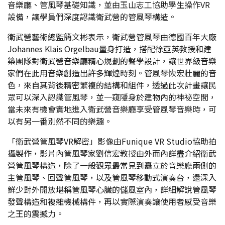
音樂廳、管風琴基礎知識，並由玉山志工協助學生操作VR
設備，讓學員們深度認識衛武營的管風琴構造。
衛武營藝術總監簡文彬表示，衛武營管風琴由德國百年大廠
Johannes Klais Orgelbau量身打造，搭配徐亞英教授和建
築團隊對衛武營音樂廳精心規劃的聲學設計，讓世界級音樂
家們在此用音樂創造出許多輝煌時刻。管風琴恢宏壯麗的音
色，來自其背後精密繁複的結構和組件，透過此次計畫讓民
眾可以深入認識管風琴，並一窺隱身於建物內的神祕空間，
當未來有機會實地進入衛武營音樂廳享受管風琴音樂時，可
以有另一番別然不同的樂趣。
「衛武營管風琴VR解密」影像由Funique VR Studio協助拍
攝製作，影片內管風琴家劉信宏教授由外而內詳盡介紹衛武
營管風琴構造，除了一般觀眾最常見到矗立於音樂廳兩側的
主管風琴、回聲管風琴，以及管風琴移動式演奏台，還深入
鮮少對外開放堪稱管風琴心臟的儲風室內，詳細解說管風琴
發聲構造和複雜機械構件，再以實際演奏讓使用者感受音樂
之王的震撼力。