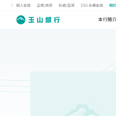
:::
個人金融
企業/商家
私銀/亞資
ESG 永續金融
關
本行簡