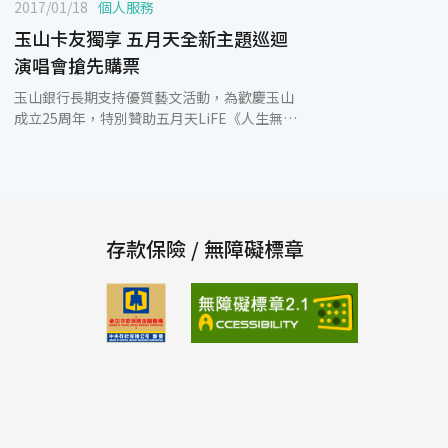
2017/01/18
個人服務
玉山卡友獨享 五月天全新主題巡迴
演唱會搶先購票
玉山銀行長期支持優質藝文活動，為歡慶玉山
成立25周年，特別贊助五月天LiFE《人生無限
公司》巡迴演唱會，邀請歌迷朋友及玉山卡友
親臨現場感受華人第一天團的音樂魅力。演唱
會將於3月18日~3月20日連續三天在高雄世運
主場館熱情開唱，本次特別規劃【玉山卡友專
區】，玉山卡友獨享優先購票，請喜愛五月天
的粉絲及玉山卡友把握難得機會。 2017五月
存款保險 / 無障礙標章
天LiFE《人生無限公司》巡迴演唱會為全新主
題，選定台灣最大演唱會場地-高雄世運主場
館為巡演首站，每場可容納5萬名歌迷，演唱
會訊息一公布即引起眾多歌迷熱烈迴響。本次
演唱會門票將於1月21日下午5點在拓元售票系
統開賣；為回饋玉山卡友，特別提供【玉山卡
友專屬購票區】，玉山卡友(含信用卡、Debit
卡)可提早於1月21日下午4點搶先購票，包含
$3,880、$3,280之無限搖滾區以及$2,280之東