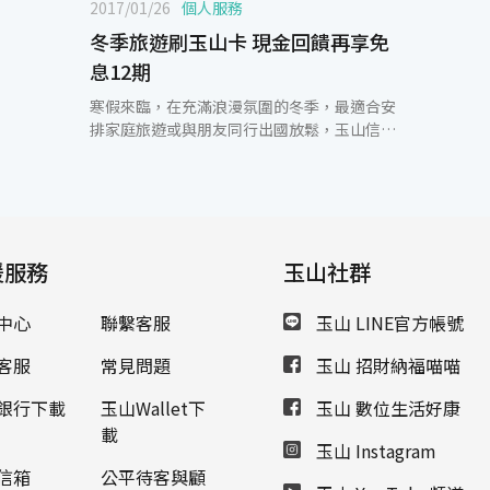
2017/01/26
個人服務
冬季旅遊刷玉山卡 現金回饋再享免
息12期
寒假來臨，在充滿浪漫氛圍的冬季，最適合安
排家庭旅遊或與朋友同行出國放鬆，玉山信用
卡提供民眾豐富多元的旅遊行程及滿額禮優
惠，同時也提供出國消費或國外網站購物消
費，滿額即享最高2%現金回饋。 即日起至
2017年2月28日，玉山信用卡與各大知名旅行
社以及飯店聯手推出一系列精采知性的旅遊方
援服務
案，包含雄獅、可樂、東南、山富、五福、鳳
玉山社群
凰、華友…等27家旅行社，活動期間登錄活
動，並於精選之合作旅行社累積消費每滿
中心
聯繫客服
玉山 LINE官方帳號
20,000元，享200元刷卡金回饋，上限新臺幣
2,000元，還可享有最高12期分期0利率及紅利
客服
常見問題
玉山 招財納福喵喵
點數100%折抵團費等多重優惠，讓卡友在享
受冬季旅遊的同時，盡情創造愉快美好的回
銀行下載
玉山Wallet下
玉山 數位生活好康
憶。此外，即日起至2017年3月31日在海外實
載
玉山 Instagram
體商店及國外網站消費，累積刷滿新臺幣
20,000元即享額外1%現金回饋，上限新臺幣
信箱
公平待客與顧