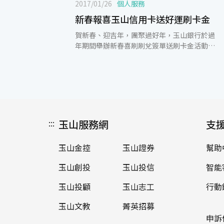
2017/01/26
個人服務
新春報喜玉山信用卡送好運刷卡金
賀新春、迎吉年，團聚過好年，玉山銀行於過
年期間舉辦新春喜刷刷兌簽單送刷卡金活動，
即日起至2月15日，新增國內一般消費單筆滿
仟之簽單，授權碼末碼對中3且集滿3筆，並登
錄活動網頁，即可獲得1,300元好運刷卡金！
同時玉山Facebook招財納福喵喵粉絲團也推
出分享活動貼文，週週再抽500元統一超商現
金抵用券，玉山銀行提供了各項優惠活動，讓
您刷越多，簽單中越多。 除了過年限定活動，
:::
玉山服務網
支
天天刷玉山信用卡，讓您新年好運到。週一網
購日，ibon mart單筆滿1,500元贈100元刷卡
玉山金控
玉山證券
幫助
金；週二百貨日，刷玉山統一時代聯名卡，台
北店館內單筆消費滿888元贈100元百貨商品
玉山創投
玉山投信
智能
抵用券；週三寶雅日，刷玉山寶雅聯名卡，單
筆滿999元以上，現折100元購物金；週四藥
玉山投顧
玉山志工
行動
妝美妝日，康是美單筆滿888元贈100元商品
提貨券；週五團購日，生活市集單筆消費滿
玉山文教
菁英招募
1,300元贈100元刷卡金；週六文青日，博客來
申訴