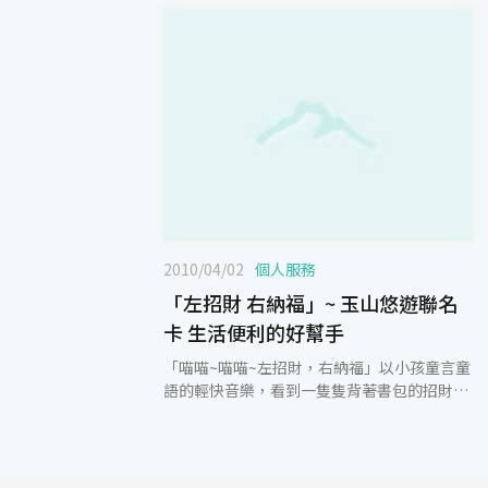
2010/04/02
個人服務
「左招財 右納福」~ 玉山悠遊聯名
卡 生活便利的好幫手
「喵喵~喵喵~左招財，右納福」以小孩童言童
語的輕快音樂，看到一隻隻背著書包的招財貓
搭著捷運、到便利商店吃早餐、到電影院看電
影的可愛模樣，還拿出一張悠遊聯名卡出現
「自動加值」的畫面，最後還跳到一張卡面
上，這是玉山銀行悠遊聯名卡廣告，招財貓所