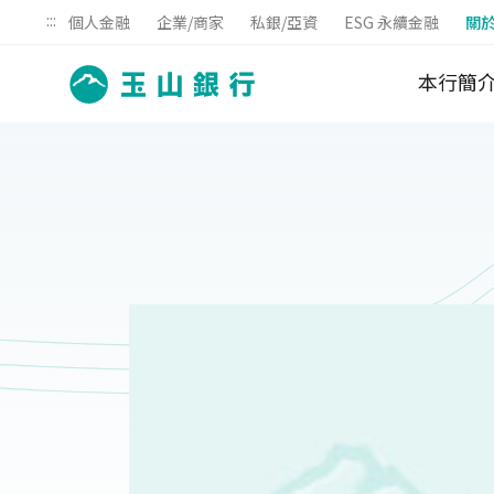
:::
個人金融
企業/商家
私銀/亞資
ESG 永續金融
關
本行簡