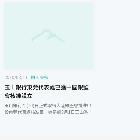
2010/03/11
個人服務
玉山銀行東莞代表處已獲中國銀監
會核准設立
玉山銀行今(10)日正式取得大陸銀監會批准申
設東莞代表處核准函，這是繼3月1日玉山香港
分行開辦人民幣業務之後，在兩岸金融事務上
又一項新的發展，並為玉山銀行的大陸布局建
立進一步的基礎。東莞市為大陸台商投資最為
密集的地區，全市現有台資企業近6,700家，