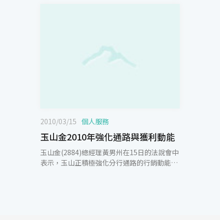
2010/03/15
個人服務
玉山金2010年強化通路與獲利動能
玉山金(2884)總經理黃男州在15日的法說會中
表示，玉山正積極強化分行通路的行銷動能，
2010年將展現在實質收益上，使獲利能呈現大
幅度的成長。2009全年稅後盈餘為19.3億元，
EPS為0.53,較2008年的0.30有顯著的提升：在
利差上已經由第2季的低點1.14%提升至
1.44%，另外手續費更較2008年成長了