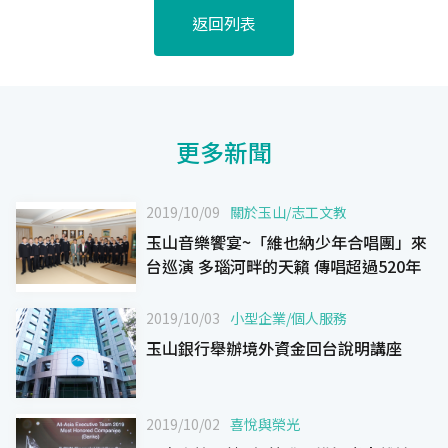
返回列表
更多新聞
2019/10/09
關於玉山
/
志工文教
玉山音樂饗宴~「維也納少年合唱團」來
台巡演 多瑙河畔的天籟 傳唱超過520年
2019/10/03
小型企業
/
個人服務
玉山銀行舉辦境外資金回台說明講座
2019/10/02
喜悅與榮光