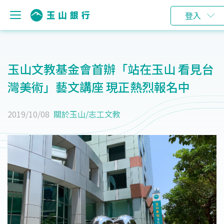
登入
玉山文教基金會首辦「站在玉山 看見台
灣美術」藝文講座 現正熱烈報名中
2019/10/08
關於玉山
/
志工文教