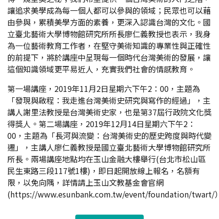
讓追求美學成為每一個人都可以參與的領域；民眾也可以藉
由參與，累積美學方面的素養，更深入認識台灣的文化。國
立臺北藝術大學博物館研究所所長廖仁義教授也表示，我身
為一位藝術教育工作者，在堅守美術知識的專業性與正確性
的前提下，將於講座中呈現每一個時代台灣美術的發展，讓
這個知識領域更平易近人，充實我們社會的情感教育。
第一場講座，2019年11月2日星期六下午2：00，主題為
「發現與啟程：我走進台灣美術史研究與寫作的經過」，主
講人謝里法教授是台灣美術史家，也是第37屆行政院文化獎
得獎人。第二場講座，2019年12月14日星期六下午2：
00，主題為「長河與流變：台灣美術史的歷史跨度與時代變
遷」，主講人廖仁義教授是國立臺北藝術大學博物館研究所
所長。兩場講座地點均在玉山金融大樓舉行(台北市松山區
民生東路三段117號1樓)，即日起開放線上報名，名額有
限，以免向隅，詳情請上玉山文教基金會官網
(
https://www.esunbank.com.tw/event/foundation/twart/