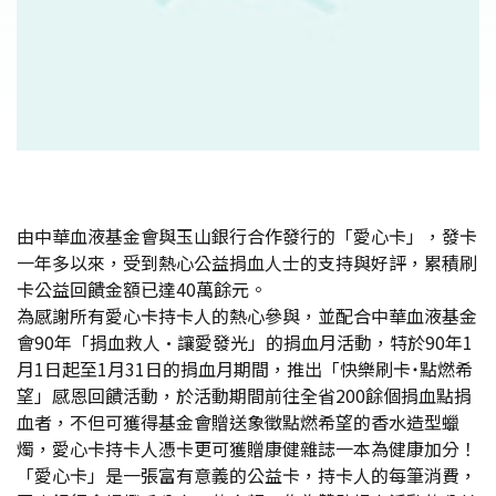
由中華血液基金會與玉山銀行合作發行的「愛心卡」，發卡
一年多以來，受到熱心公益捐血人士的支持與好評，累積刷
卡公益回饋金額已達40萬餘元。
為感謝所有愛心卡持卡人的熱心參與，並配合中華血液基金
會90年「捐血救人•讓愛發光」的捐血月活動，特於90年1
月1日起至1月31日的捐血月期間，推出「快樂刷卡˙點燃希
望」感恩回饋活動，於活動期間前往全省200餘個捐血點捐
血者，不但可獲得基金會贈送象徵點燃希望的香水造型蠟
燭，愛心卡持卡人憑卡更可獲贈康健雜誌一本為健康加分！
「愛心卡」是一張富有意義的公益卡，持卡人的每筆消費，