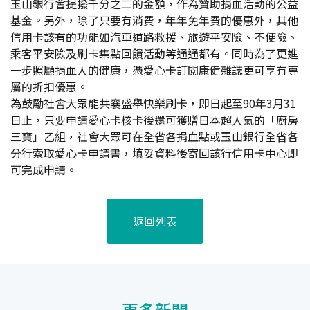
玉山銀行會提撥千分之二的金額，作為贊助捐血活動的公益
基金。另外，除了只要有消費，年年免年費的優惠外，其他
信用卡該有的功能如汽車道路救援、旅遊平安險、不便險、
乘客平安險及刷卡集點回饋活動等通通都有。同時為了更進
一步照顧捐血人的健康，憑愛心卡訂閱康健雜誌更可享有專
屬的折扣優惠。
為鼓勵社會大眾能共襄盛舉快樂刷卡，即日起至90年3月31
日止，只要申請愛心卡核卡後還可獲贈日本超人氣的「廚房
三寶」乙組，社會大眾可在全省各捐血點或玉山銀行全省各
分行索取愛心卡申請書，填妥資料後寄回該行信用卡中心即
可完成申請。
返回列表
更多新聞