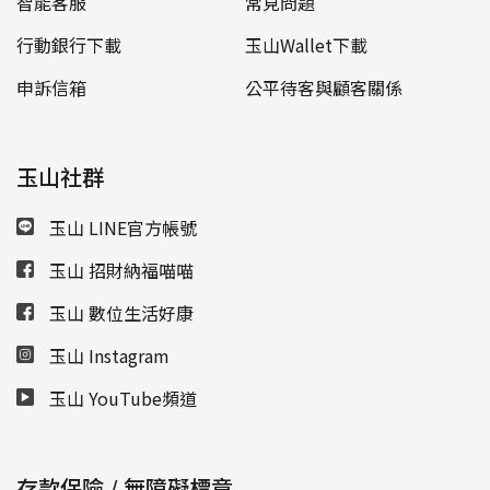
智能客服
常見問題
行動銀行下載
玉山Wallet下載
申訴信箱
公平待客與顧客關係
玉山社群
玉山 LINE官方帳號
玉山 招財納福喵喵
玉山 數位生活好康
玉山 Instagram
玉山 YouTube頻道
存款保險 / 無障礙標章