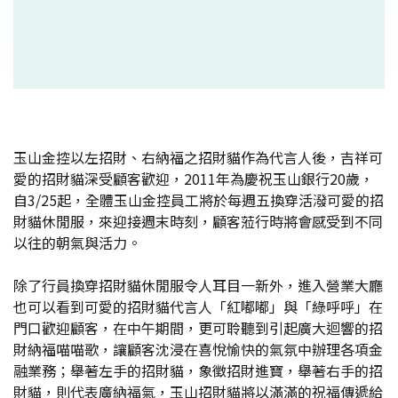
玉山金控以左招財、右納福之招財貓作為代言人後，吉祥可
愛的招財貓深受顧客歡迎，2011年為慶祝玉山銀行20歲，
自3/25起，全體玉山金控員工將於每週五換穿活潑可愛的招
財貓休閒服，來迎接週末時刻，顧客蒞行時將會感受到不同
以往的朝氣與活力。
除了行員換穿招財貓休閒服令人耳目一新外，進入營業大廳
也可以看到可愛的招財貓代言人「紅嘟嘟」與「綠呼呼」在
門口歡迎顧客，在中午期間，更可聆聽到引起廣大迴響的招
財納福喵喵歌，讓顧客沈浸在喜悅愉快的氣氛中辦理各項金
融業務；舉著左手的招財貓，象徵招財進寶，舉著右手的招
財貓，則代表廣納福氣，玉山招財貓將以滿滿的祝福傳遞給