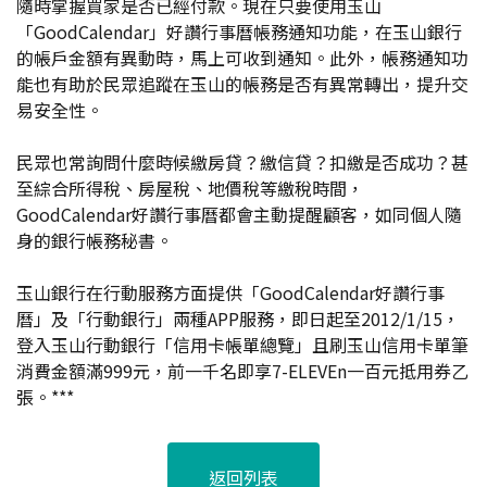
隨時掌握買家是否已經付款。現在只要使用玉山
「GoodCalendar」好讚行事曆帳務通知功能，在玉山銀行
的帳戶金額有異動時，馬上可收到通知。此外，帳務通知功
能也有助於民眾追蹤在玉山的帳務是否有異常轉出，提升交
易安全性。
民眾也常詢問什麼時候繳房貸？繳信貸？扣繳是否成功？甚
至綜合所得稅、房屋稅、地價稅等繳稅時間，
GoodCalendar好讚行事曆都會主動提醒顧客，如同個人隨
身的銀行帳務秘書。
玉山銀行在行動服務方面提供「GoodCalendar好讚行事
曆」及「行動銀行」兩種APP服務，即日起至2012/1/15，
登入玉山行動銀行「信用卡帳單總覽」且刷玉山信用卡單筆
消費金額滿999元，前一千名即享7-ELEVEn一百元抵用券乙
張。***
返回列表