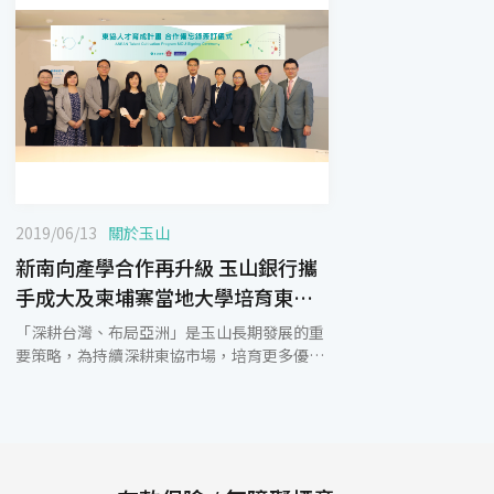
2019/06/13
關於玉山
新南向產學合作再升級 玉山銀行攜
手成大及柬埔寨當地大學培育東協
人才
「深耕台灣、布局亞洲」是玉山長期發展的重
要策略，為持續深耕東協市場，培育更多優秀
的人才，玉山銀行於今(13)日由總經理黃男州
與國立成功大學校長蘇慧貞、柬埔寨典範國際
大學(Paragon International University)校
長 Deth Sok Udom簽訂三方合作備忘錄，透
過產學合作啟動「東協人才育成計畫」，協助
柬埔寨優秀學子來台求學，不僅提供免學分