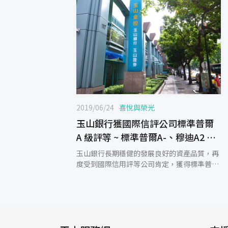
2019/06/24
喜悅與榮光
玉山銀行獲國際信評公司標準普爾
A 級評等 ~ 標準普爾A-、穆迪A2 國
際信評雙重A級肯定 ~
玉山銀行長期穩健的發展良好的資產品質，再
度受到國際信用評等公司肯定，獲得標準普爾
(S&P)及中華信評雙雙調升評等，玉山銀行的
S&P國際長期信評晉升A級之列，中華信評也
調升至twAA+。標準普爾及中華信評均指出，
玉山營運規模持續穩定增長，連年維持高於國
內同業平均水準的獲利能力，同時保持良好資
產品質，在多項業務取得市場領先，已經是台