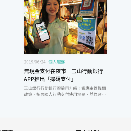
2019/06/24
個人服務
無現金支付在夜巿 玉山行動銀行
APP推出「掃碼支付」
玉山銀行行動銀行體驗再升級！響應主管機關
政策，拓展國人行動支付使用場景，並為合作
商戶帶來商機，玉山行動銀行推出「掃碼支
付」功能，即日起可用於台北寧夏夜巿、台中
逢甲夜巿、高雄瑞豐夜巿及六合夜巿，為國內
首家將行動銀行掃碼支付功能導入夜市之金融
業者。 玉山銀行繼領先同業於商圈夜市導入跨
境掃碼支付，爭取來台旅客消費商機。本次的