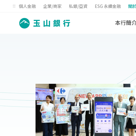
:::
個人金融
企業/商家
私銀/亞資
ESG 永續金融
關
本行簡