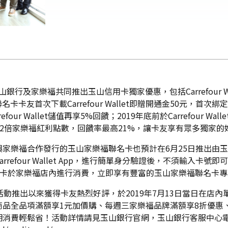
式上線，玉山銀行及家樂福共同推出玉山信用卡獨家優惠，包括Carrefo
名卡卡友首次下載Carrefour Wallet即贈開通金50元，首
our Wallet儲值再享5%回饋；2019年底前於Carrefour W
t支付再享2倍家樂福紅利點數，回饋率最高21%，讓卡友享有眾多獨家
家樂福合作發行的玉山家樂福聯名卡也預計在6月25日推出由
refour Wallet App，進行簡單身分驗證後，不須輸入
山家樂福聯名卡於家樂福店內進行消費，立即享有豐富的玉山家樂福聯名
動推出以來獲得卡友熱烈好評，於2019年7月13日當日在店內單
品全品項滿額享1元加價購、每週三家樂福品牌滿額享8折優惠
費輕鬆省！活動詳情請見玉山銀行官網，玉山銀行客服中心電話(02