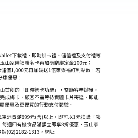
ur Wallet下載禮、即時綁卡禮、儲值禮及支付禮等
次綁定玉山家樂福聯名卡再加碼贈綁定金100元；
allet儲值1,000元再加碼送1倍家樂福紅利點數，若
的好康優惠！
玉山首創的「即時綁卡功能」，當顧客申辦後，
卡號即可完成綁卡，顧客不需等待實體卡片寄達，即能
卡專屬優惠及更優質的行動支付體驗。
筆消費滿699元(含)以上，即可以1元換購「嚕
、每週四有機食品滿額立即享8折優惠，玉山家
)2182-1313，網址