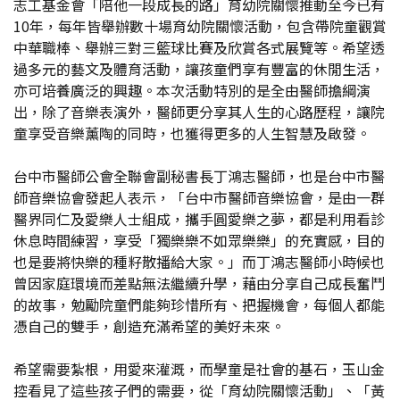
志工基金會「陪他一段成長的路」育幼院關懷推動至今已有
10年，每年皆舉辦數十場育幼院關懷活動，包含帶院童觀賞
中華職棒、舉辦三對三籃球比賽及欣賞各式展覽等。希望透
過多元的藝文及體育活動，讓孩童們享有豐富的休閒生活，
亦可培養廣泛的興趣。本次活動特別的是全由醫師擔綱演
出，除了音樂表演外，醫師更分享其人生的心路歷程，讓院
童享受音樂薰陶的同時，也獲得更多的人生智慧及啟發。
台中市醫師公會全聯會副秘書長丁鴻志醫師，也是台中市醫
師音樂協會發起人表示，「台中市醫師音樂協會，是由一群
醫界同仁及愛樂人士組成，攜手圓愛樂之夢，都是利用看診
休息時間練習，享受「獨樂樂不如眾樂樂」的充實感，目的
也是要將快樂的種籽散播給大家。」而丁鴻志醫師小時候也
曾因家庭環境而差點無法繼續升學，藉由分享自己成長奮鬥
的故事，勉勵院童們能夠珍惜所有、把握機會，每個人都能
憑自己的雙手，創造充滿希望的美好未來。
希望需要紮根，用愛來灌溉，而學童是社會的基石，玉山金
控看見了這些孩子們的需要，從「育幼院關懷活動」、「黃