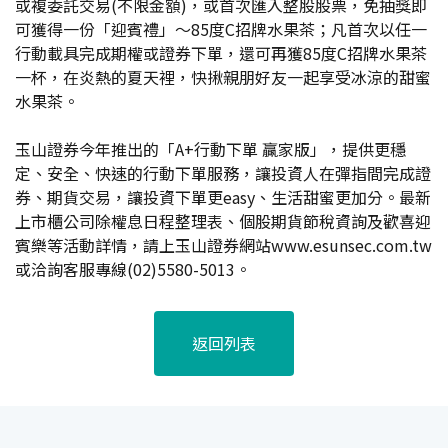
或複委託交易(不限金額)，或首次匯入整股股票，免抽獎即
可獲得一份「迎賓禮」～85度C招牌水果茶；凡首次以任一
行動載具完成期權或證券下單，還可再獲85度C招牌水果茶
一杯，在炎熱的夏天裡，快揪親朋好友一起享受冰涼的甜蜜
水果茶。
玉山證券今年推出的「A+行動下單 贏家版」，提供更穩
定、安全、快速的行動下單服務，讓投資人在彈指間完成證
券、期貨交易，讓投資下單更easy、生活甜蜜更加分。最新
上市櫃公司除權息日程整理表、個股期貨節稅資詢及歡喜迎
賓樂等活動詳情，請上玉山證券網站www.esunsec.com.tw
或洽詢客服專線(02)5580-5013。
返回列表