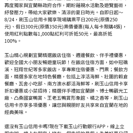
再度獨家與宜蘭縣政府合作，期盼藉親水活動及遊覽藝術，
紓發壓力，帶給大家歡樂、清涼的夏日時光。自即日起～
8/24，刷玉山信用卡獨享現場購票平日200元(原價250
元)、假日300元(原價350元)票價優惠(每人每卡限購4張)，
使用紅利點數每1,000點紅利可折抵50元，最高折抵
100%。
玉山精心規劃宜蘭精選飯店住宿、週邊餐飲、伴手禮優惠，
歡迎全國大小朋友暢遊童玩節！在飯店住宿方面，如中冠礁
溪、冠翔世紀等多家飯店，享專案住宿優惠、門票；餐飲方
面，精選多家在地特色餐廳，包括上淳活海鮮、壯圍的穀倉
餐廳、瓦舍小吃部、南方澳水都活海鮮等，刷玉山信用卡享
折扣優惠或小菜招待；精選伴手禮如宜蘭餅、博士鴨觀光工
廠、凸桑國宴鴨賞、王老五鴨賞形象館、橘之香等，刷玉山
信用卡亦享多項優惠，讓您與親朋好友共享來自宜蘭在地的
經典美味。
還沒有玉山信用卡嗎?現在下載玉山行動銀行APP，線上立