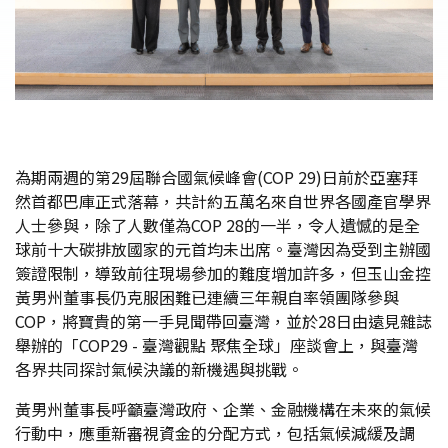
為期兩週的第29屆聯合國氣候峰會(COP 29)日前於亞塞拜
然首都巴庫正式落幕，共計約五萬名來自世界各國產官學界
人士參與，除了人數僅為COP 28的一半，令人遺憾的是全
球前十大碳排放國家的元首均未出席。臺灣因為受到主辦國
簽證限制，導致前往現場參加的難度增加許多，但玉山金控
黃男州董事長仍克服困難已連續三年親自率領團隊參與
COP，將寶貴的第一手見聞帶回臺灣，並於28日由遠見雜誌
舉辦的「COP29 - 臺灣觀點 聚焦全球」座談會上，與臺灣
各界共同探討氣候決議的新機遇與挑戰。
黃男州董事長呼籲臺灣政府、企業、金融機構在未來的氣候
行動中，應重新審視資金的分配方式，包括氣候減緩及調