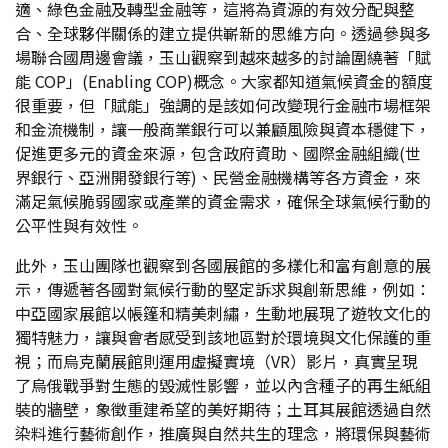
適、綠色金融及轉型金融等，這將為資源的有效分配與整
合、全球夥伴關係的建立提供嶄新的思維方向。透過參與多
場聯合國周邊會議，玉山觀察到越來越多的討論圍繞著「賦
能 COP」(Enabling COP)概念。大家都知道氣候資金的額度
很重要，但「賦能」強調的是該如何改變現行金融市場框架
和金流機制，讓一般商業銀行可以兼顧風險與資本穩健下，
促進更多元的資金來源，包含政府資助、國際金融組織(世
界銀行、亞洲開發銀行等)、民營金融機構等各方資金，來
滿足氣候脆弱國家或產業的資金需求，確保全球氣候行動的
公平性與有效性。
此外，玉山團隊也觀察到各國展館的多樣化和富有創意的展
示，傳遞著各國對氣候行動的堅定訴求與創新思維，例如：
中亞國家展館以帳篷和精美刺繡，生動地展現了遊牧文化的
獨特魅力，讓與會者感受到該地區對於環境與文化保護的重
視；而烏克蘭展館則運用虛擬實境（VR）影片，真實呈現
了烏俄戰爭對生態的毀滅性影響，並以內含種子的再生紙組
裝的牆壁，象徵重建希望的美好期待；土耳其展館透過自然
染料進行藝術創作，推廣與自然共生的理念，將環保與藝術