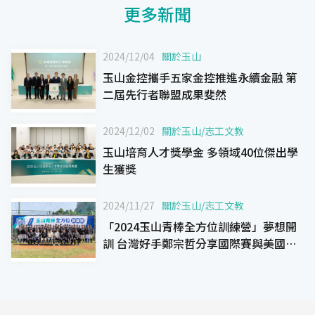
更多新聞
2024/12/04
關於玉山
玉山金控攜手五家金控推進永續金融 第
二屆先行者聯盟成果斐然
2024/12/02
關於玉山
/
志工文教
玉山培育人才獎學金 多領域40位傑出學
生獲獎
2024/11/27
關於玉山
/
志工文教
「2024玉山青棒全方位訓練營」夢想開
訓 台灣好手鄭宗哲分享國際賽與美國經
驗