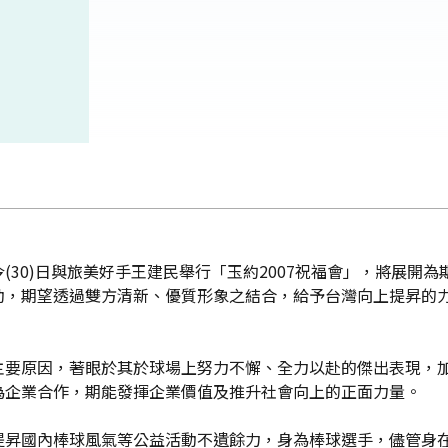
(30)日與旅美好手王建民舉行「玉約2007祝福會」，將展開
動，期望透過雙方清新、優質形象之結合，給予台灣向上提昇的
主要原因，著眼於其於球場上努力不懈、全力以赴的傑出表現，
為企業合作，期能發揮企業價值及推升社會向上的正面力量。
提昇國內棒球風氣等公益活動不遺餘力，身為棒球選手，儘管身