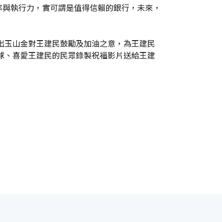
率與執行力，實可謂是值得信賴的銀行，未來，
獻出玉山金對王建民鼓勵及加油之意，為王建民
棒球、喜愛王建民的民眾錄製祝福影片送給王建