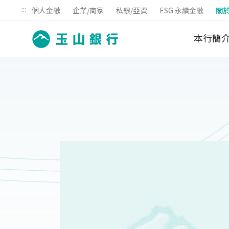
:::
個人金融
企業/商家
私銀/亞資
ESG 永續金融
關
本行簡