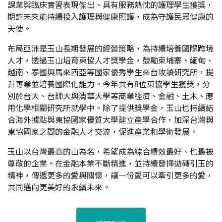
課業與臨床實習表現傑出、具有服務熱忱的護理學生獲獎，
期許未來能持續投入護理與健康照護，成為守護民眾健康的
天使。
布局亞洲是玉山長期發展的經營策略，為持續培養國際跨境
人才，透過玉山培育東協人才獎學金，鼓勵柬埔寨、緬甸、
越南、泰國與馬來西亞等國家優秀學生來台攻讀研究所，提
升專業並培養國際化能力。今年共有8位東協學生獲獎，分
別於台大、台師大與清華大學等商業經濟、金融、土木、應
用化學相關研究所就學中。除了提供獎學金，玉山也持續結
合海外據點與東協國家優質大學建立產學合作，加深台灣與
東協國家之間的金融人才交流，促進產業和學術發展。
玉山以台灣最高的山為名，希望成為綜合績效最好、也最被
尊敬的企業。在金融本業不斷精進，並持續發揮拋磚引玉的
精神，傳遞更多的愛與關懷，讓一份愛可以牽引更多的愛，
共同邁向更美好的永續未來。