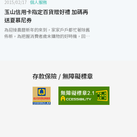
2015/02/17
個人服務
玉山信用卡指定百貨贈好禮 加碼再
送夏慕尼券
為迎接農曆新年的來到，家家戶戶都忙著除舊
佈新，為把握消費者歲末購物的好時機，回饋
玉山信用卡卡友，玉山銀行特別規劃加碼累積
滿額贈禮券！自即日起~2015/3/8，於指定47
間百貨公司(可跨百貨累積)刷卡消費並來電登
錄，累積滿100,000~199,999元，加贈西堤禮
券2張，累積滿200,000元(含)以上，加贈夏慕
尼禮券2張。指定百貨公司含：新光三越、遠
存款保險 / 無障礙標章
東百貨、太平洋SOGO百貨、統一阪急百貨台
北店、中友百貨…等47家百貨公司。 除此，
玉山銀行與新光三越舉辦【過年卡利high】活
動，自即日起～2015/3/8到全國新光三越刷玉
山信用卡，同卡刷卡累積達10,000元~59,999
元回饋「4%新光三越贈品禮券」；達60,000
元~199,999元回饋「5%新光三越贈品禮
券」；200,000元以上回饋「6%新光三越贈品
禮券」；2015/2/26前可再享當日單店同卡刷