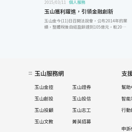
2015/03/11
個人服務
玉山獲利躍進，引領金融創新
玉山金今(11)日召開法說會，公布2014年的業
績，整體稅後自結盈餘達到105億元，較2013
年成長24.8% 。每股稅後盈餘(EPS)、股東權
益報酬率(ROE)和資產報酬率(ROA)分別為
1.55元、11.07%及0.71%。優異的獲利成長
力道延續到今年，今年前2月稅後獲利為20.8
億元，較2014年同期有12%的成長。有關主
管機關新規範不動產貸款備抵呆帳提存比率
1.5%，玉山到2月已提列超過8成，並預計於3
:::
玉山服務網
支
月份全數提存完成。玉山整體放款成長強勁，
2014年全年成長12.5%，高於市場平均的
玉山金控
玉山證券
幫助
5.5%；在手續費收入方面，財富管理延續
2012~2013年市場第一的高成長率，2014年
玉山創投
玉山投信
智能
財富管理手續費收入成長37.6%。 在資產品質
方面，玉山長期維持優秀的水準，至去年底為
玉山投顧
玉山志工
行動
止，逾期放款比率僅0.18%，覆蓋率達
599.3%。在海外布局上，玉山柬埔寨UCB子
玉山文教
菁英招募
行去年在金邊成立威夏蘇、鐵橋頭及五洲等3
申訴