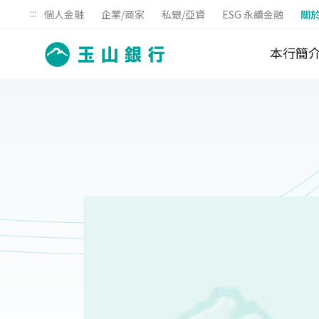
:::
個人金融
企業/商家
私銀/亞資
ESG 永續金融
關
本行簡