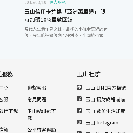
2015/03/10
個人服務
玉山信用卡兌換「亞洲萬里通」 限
時加碼10%里數回饋
現代人生活忙碌之餘，最棒的小確幸莫過於休
假，今年的連續假期也特別多，出國旅行儼然
成為許多民眾的首選。提到出國旅遊，航空哩
程一向為顧客最喜愛的紅利兌換品項之一，為
滿足顧客需求，今年起，除了既有長榮航空及
中華航空哩程兌換外，玉山信用卡特別與「亞
洲萬里通」攜手合作，卡友用紅利點數即可輕
援服務
鬆兌換機票等各式優惠！ 即日起，玉山卡友刷
玉山社群
卡消費累積的紅利點數(每25元累積1點)將可
透過「亞洲萬里通」里數兌換包括國泰航空、
中心
聯繫客服
玉山 LINE官方帳號
港龍航空、日本航空、中國東方等超過20家航
空公司的機票與座艙升等，2015/6/30前持玉
客服
常見問題
玉山 招財納福喵喵
山信用卡即可用6,000點紅利點數兌換「亞洲
萬里通」2,000里數，相當於每3點紅利累積1
銀行下載
玉山Wallet下
玉山 數位生活好康
里數；若持有玉山世界卡或商務御璽卡，將享
載
玉山 Instagram
有更優惠的里數兌換，5,000點紅利點數就能
兌換「亞洲萬里通」2,000里數，相當於每2.5
信箱
公平待客與顧