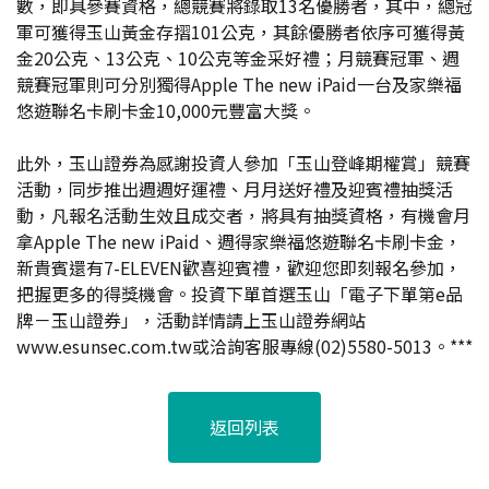
數，即具參賽資格，總競賽將錄取13名優勝者，其中，總冠
軍可獲得玉山黃金存摺101公克，其餘優勝者依序可獲得黃
金20公克、13公克、10公克等金采好禮；月競賽冠軍、週
競賽冠軍則可分別獨得Apple The new iPaid一台及家樂福
悠遊聯名卡刷卡金10,000元豐富大獎。
此外，玉山證券為感謝投資人參加「玉山登峰期權賞」競賽
活動，同步推出週週好運禮、月月送好禮及迎賓禮抽獎活
動，凡報名活動生效且成交者，將具有抽獎資格，有機會月
拿Apple The new iPaid、週得家樂福悠遊聯名卡刷卡金，
新貴賓還有7-ELEVEN歡喜迎賓禮，歡迎您即刻報名參加，
把握更多的得獎機會。投資下單首選玉山「電子下單第e品
牌－玉山證券」，活動詳情請上玉山證券網站
www.esunsec.com.tw或洽詢客服專線(02)5580-5013。***
返回列表