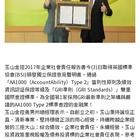
玉山金控2017年企業社會責任報告書今(3)日取得英國標準
協會(BSI)頒發獨立保證意見聲明書，通過
「AA1000（AccountAbility）Type 2」當則性原則及績效
資訊認証保證等級及「GRI準則（GRI Standards）」雙重
國際查證標準，為全國第1家採用GRI最新準則之架構與嚴
謹的AA1000 Type 2標準查證的金融業！
玉山金控黃男州總經理表示，自創立之初，玉山秉持誠信正
直、清新專業，堅持穩健正派的用心經營，持續跨越企業經
營的三座大山：綜合績效、企業社會責任、永續經營。玉山
投資政策重視股權及債券投資標的企業社會責任表現，參考