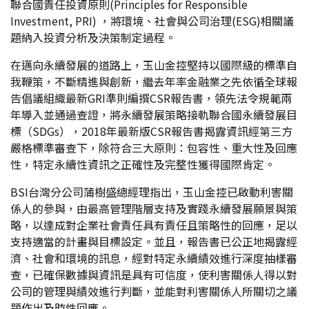
聯合國責任投資原則(Principles for Responsible
Investment, PRI) ，將環境、社會與公司治理(ESG)相關議
題納入投資分析及決策制定過程。
在邁向永續發展的道路上，玉山金控堅持以國際級的標準自
我鞭策，不斷精進與創新，繼去年率金融業之先依循全球報
告倡議組織最新GRI準則編撰CSR報告書，領先法令規範兩
年導入並通過查證，將永續發展策略接軌聯合國永續發展目
標（SDGs），2018年最新版CSR報告書揭露資訊經第三方
嚴格標準審查下，除符合三大原則：包容性、重大性及回應
性，特定永續性資訊之正確性及完整性獲得國際肯定。
BSI台灣分公司蒲樹盛總經理指出，玉山金控已啟動利害關
係人的參與，由最高管理階層支持及實踐永續發展願景與策
略，以達成對企業社會責任具有責任且策略性的回應，足以
支持適當的計畫與目標設定。並且，報告書已公正地揭露經
濟、社會和環境的訊息，經對特定永續績效進行深度抽樣審
查，已確保數據與資訊是具有可信度，使利害關係人得以對
公司的管理與績效進行判斷，並能對利害關係人所關切之議
題作出及時性回應。