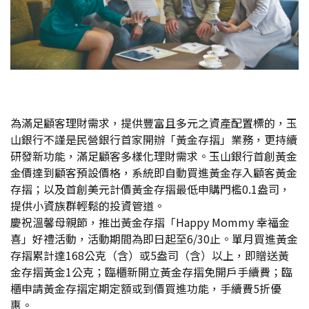
為滿足顧客理財需求，提供豐富且多元之資產配置標的，玉
山銀行不謹是民營銀行首家開辦「黃金存摺」業務，更持續
研發新功能，滿足顧客多樣化理財需求。玉山銀行首創黃金
金價達到顧客預設價格，系統即自動買進黃金存入顧客黃金
存摺；以及首創美元計價黃金存摺最低申購門檻0.1盎司，
提供小資族群輕鬆的投資管道。
慶祝溫馨母親節，推出黃金存摺「Happy Mommy 幸福金
喜」好禮活動，活動期間為即日起至6/30止。單月買進黃金
存摺累計達168公克（含）或5盎司（含）以上，即贈送黃
金存摺黃金1公克；臨櫃新開立黃金存摺免開戶手續費；臨
櫃申請黃金存摺定期定額或到價買進功能，手續費5折優
惠。