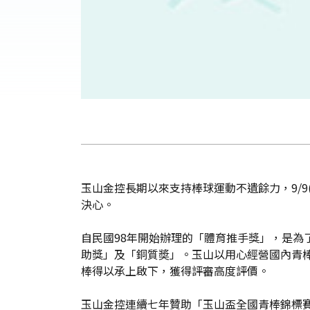
玉山金控長期以來支持棒球運動不遺餘力，9/
決心。
自民國98年開始辦理的「體育推手獎」，是
助獎」及「銅質奬」。玉山以用心經營國內青
棒得以承上啟下，獲得評審高度評價。
玉山金控連續七年贊助「玉山盃全國青棒錦標賽