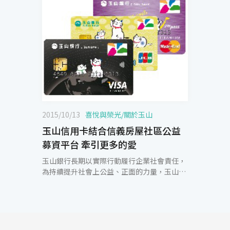
2015/10/13
喜悅與榮光
/
關於玉山
玉山信用卡結合信義房屋社區公益
募資平台 牽引更多的愛
玉山銀行長期以實際行動履行企業社會責任，
為持續提升社會上公益、正面的力量，玉山結
合了許多志同道合的夥伴共同投入，其中信義
房屋在公益及社區營造的領域，挹注許多資源
及心力，雙方自1997年起合作發行聯名卡，每
筆刷卡消費將額外提撥部份簽帳金額至信義文
化基金會，幫助南投縣信義鄉國小、國中失怙