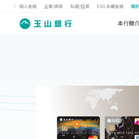
:::
個人金融
企業/商家
私銀/亞資
ESG 永續金融
關
本行簡