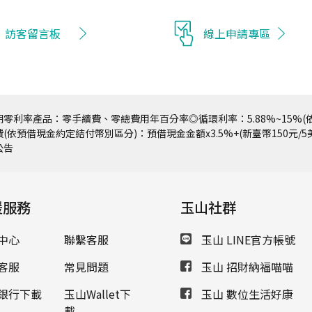
訪客留言板
線上申請專區
零利率產品：零手續費、零總費用年百分率◎循環利率：5.88%~15%(依
(依預借現金約定結付幣別區分)：預借現金金額x3.5%+(新臺幣150元/
公告
援服務
玉山社群
中心
聯繫客服
玉山 LINE官方帳號
客服
常見問題
玉山 招財納福喵喵
銀行下載
玉山Wallet下
玉山 數位生活好康
載