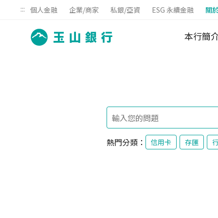
:::
個人金融
企業/商家
私銀/亞資
ESG 永續金融
關
本行簡
熱門分類：
信用卡
存匯