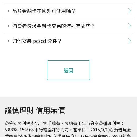
晶片金融卡在國外可使用嗎？
消費者透過金融卡交易的流程有哪些？
如何安裝 pcscd 套件？
返回
謹慎理財 信用無價
◎分期零利率產品：零手續費、零總費用年百分率◎循環利率：
5.88%~15%(依本行電腦評等而訂，基準日：2015/9/1)◎預借現金
手續費(依預借現金約定結付幣別區分)：預借現金金額x3.5%+(新臺