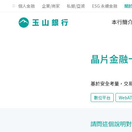
:::
個人金融
企業/商家
私銀/亞資
ESG 永續金融
關
本行簡
晶片金融
基於安全考量，交
數位平台
WebA
請問這個說明對