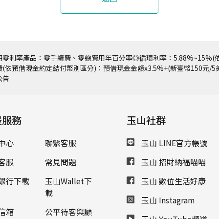
零利率產品：零手續費、零總費用年百分率◎循環利率：5.88%~15%(依
(依預借現金約定結付幣別區分)：預借現金金額x3.5%+(新臺幣150元/
公告
援服務
玉山社群
中心
聯繫客服
玉山 LINE官方帳號
客服
常見問題
玉山 招財納福喵喵
銀行下載
玉山Wallet下
玉山 數位生活好康
載
玉山 Instagram
信箱
公平待客與顧