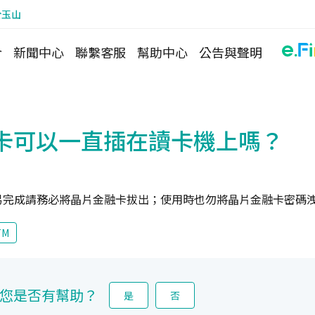
於玉山
介
新聞中心
聯繫客服
幫助中心
公告與聲明
卡可以一直插在讀卡機上嗎？
易完成請務必將晶片金融卡拔出；使用時也勿將晶片金融卡密碼
TM
您是否有幫助？
是
否