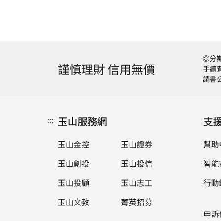
◎分期
謹慎理財 信用無價
手續費
請書
:::
玉山服務網
支
玉山金控
玉山證券
幫助
玉山創投
玉山投信
智能
玉山投顧
玉山志工
行動
玉山文教
菁英招募
申訴