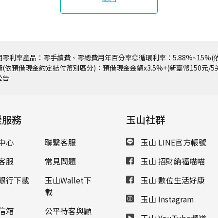
零利率產品：零手續費、零總費用年百分率◎循環利率：5.88%~15%(依
(依預借現金約定結付幣別區分)：預借現金金額x3.5%+(新臺幣150元/
公告
援服務
玉山社群
中心
聯繫客服
玉山 LINE官方帳號
客服
常見問題
玉山 招財納福喵喵
銀行下載
玉山Wallet下
玉山 數位生活好康
載
玉山 Instagram
信箱
公平待客與顧