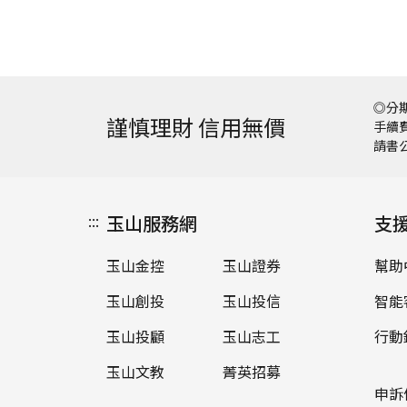
◎分期
謹慎理財 信用無價
手續費
請書
:::
玉山服務網
支
玉山金控
玉山證券
幫助
玉山創投
玉山投信
智能
玉山投顧
玉山志工
行動
玉山文教
菁英招募
申訴