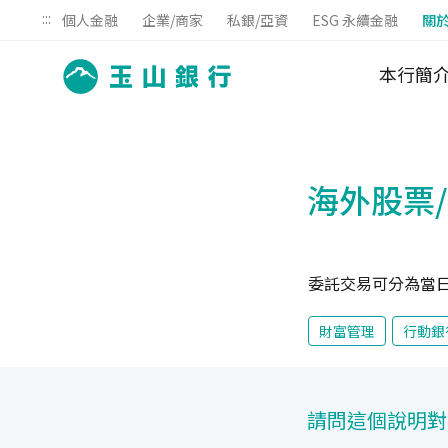
:::
個人金融
企業/商家
私銀/亞資
ESG 永續金融
關
本行簡
海外股票
委託交易可分為當日有效單
財富管理
行動銀
請問這個說明對