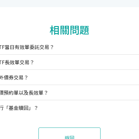
相關問題
ETF當日有效單委託交易？
TF長效單交易？
外債券交易？
債預約單以及長效單？
行「基金贖回」？
返回