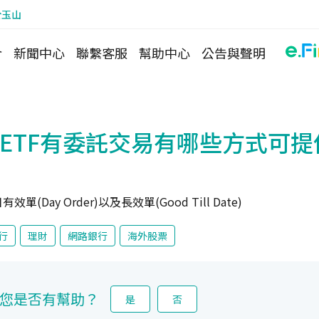
於玉山
介
新聞中心
聯繫客服
幫助中心
公告與聲明
/ETF有委託交易有哪些方式可
(Day Order)以及長效單(Good Till Date)
行
理財
網路銀行
海外股票
您是否有幫助？
是
否