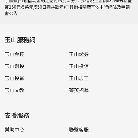
手續費(依預借現金約定結付幣別區分)：預借現金金額x3.5%+(新臺
幣150元/5美元/550日圓/4歐元)◎其他相關費率依本行網站及申請
書公告
玉山服務網
玉山金控
玉山證券
玉山創投
玉山投信
玉山投顧
玉山志工
玉山文教
菁英招募
支援服務
幫助中心
聯繫客服