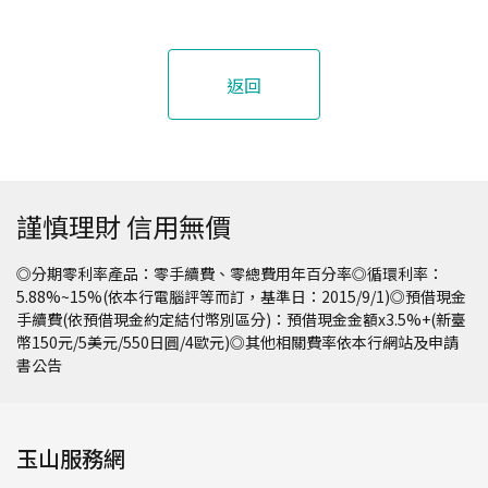
返回
謹慎理財 信用無價
◎分期零利率產品：零手續費、零總費用年百分率◎循環利率：
5.88%~15%(依本行電腦評等而訂，基準日：2015/9/1)◎預借現金
手續費(依預借現金約定結付幣別區分)：預借現金金額x3.5%+(新臺
幣150元/5美元/550日圓/4歐元)◎其他相關費率依本行網站及申請
書公告
玉山服務網