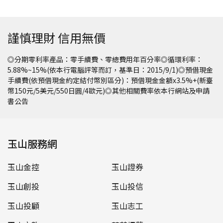
謹慎理財 信用無價
◎分期零利率產品：零手續費、零總費用年百分率◎循環利率：
5.88%~15%(依本行電腦評等而訂，基準日：2015/9/1)◎預借現金
手續費(依預借現金約定結付幣別區分)：預借現金金額x3.5%+(新臺
幣150元/5美元/550日圓/4歐元)◎其他相關費率依本行網站及申請
書公告
玉山服務網
玉山金控
玉山證券
玉山創投
玉山投信
玉山投顧
玉山志工