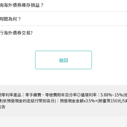
詢海外債券庫存損益？
時間為何？
行海外債券交易?
返回
零利率產品：零手續費、零總費用年百分率◎循環利率：5.88%~15%(依
(依預借現金約定結付幣別區分)：預借現金金額x3.5%+(新臺幣150元/
公告