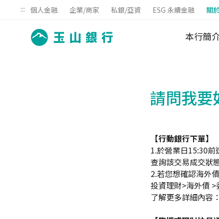
:::
個人金融
企業/商家
私銀/亞資
ESG 永續金融
關
本行簡
請問我要
【行動銀行下單】
1.於營業日15:3
查詢該交易成交狀
2.若您想確認海外
投資理財>海外債 >
了解更多詳細內容