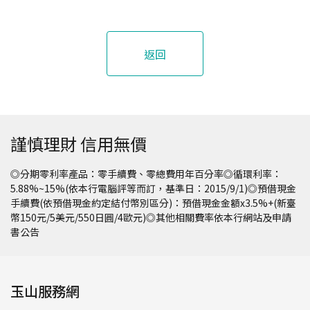
返回
謹慎理財 信用無價
◎分期零利率產品：零手續費、零總費用年百分率◎循環利率：
5.88%~15%(依本行電腦評等而訂，基準日：2015/9/1)◎預借現金
手續費(依預借現金約定結付幣別區分)：預借現金金額x3.5%+(新臺
幣150元/5美元/550日圓/4歐元)◎其他相關費率依本行網站及申請
書公告
玉山服務網