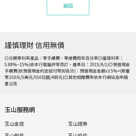
返回
謹慎理財 信用無價
◎分期零利率產品：零手續費、零總費用年百分率◎循環利率：
5.88%~15%(依本行電腦評等而訂，基準日：2015/9/1)◎預借現金
手續費(依預借現金約定結付幣別區分)：預借現金金額x3.5%+(新臺
幣150元/5美元/550日圓/4歐元)◎其他相關費率依本行網站及申請
書公告
玉山服務網
玉山金控
玉山證券
玉山創投
玉山投信