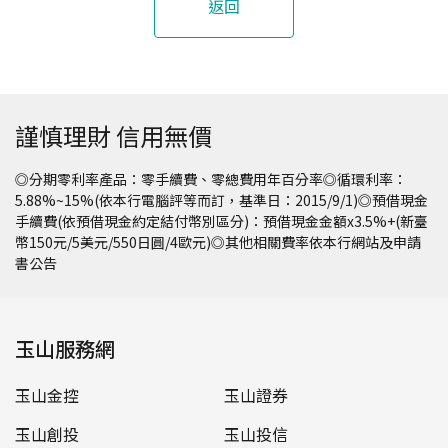
返回
謹慎理財 信用無價
◎分期零利率產品：零手續費、零總費用年百分率◎循環利率：
5.88%~15%(依本行電腦評等而訂，基準日：2015/9/1)◎預借現金
手續費(依預借現金約定結付幣別區分)：預借現金金額x3.5%+(新臺
幣150元/5美元/550日圓/4歐元)◎其他相關費率依本行網站及申請
書公告
玉山服務網
玉山金控
玉山證券
玉山創投
玉山投信