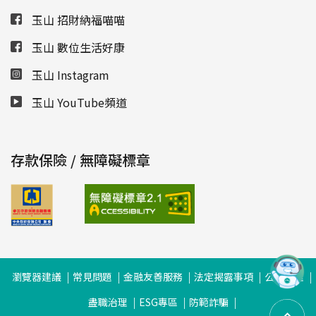
玉山 招財納福喵喵
玉山 數位生活好康
玉山 Instagram
玉山 YouTube頻道
存款保險 / 無障礙標章
瀏覽器建議
常見問題
金融友善服務
法定揭露事項
公司治理
盡職治理
ESG專區
防範詐騙