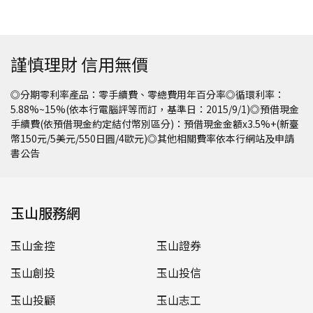
謹慎理財 信用無價
◎分期零利率產品：零手續費、零總費用年百分率◎循環利率：
5.88%~15%(依本行電腦評等而訂，基準日：2015/9/1)◎預借現金
手續費(依預借現金約定結付幣別區分)：預借現金金額x3.5%+(新臺
幣150元/5美元/550日圓/4歐元)◎其他相關費率依本行網站及申請
書公告
玉山服務網
玉山金控
玉山證券
玉山創投
玉山投信
玉山投顧
玉山志工