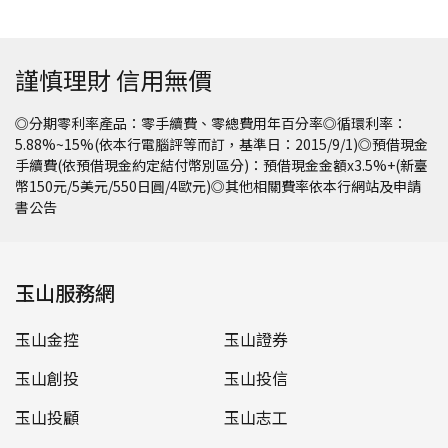
謹慎理財 信用無價
◎分期零利率產品：零手續費、零總費用年百分率◎循環利率：
5.88%~15%(依本行電腦評等而訂，基準日：2015/9/1)◎預借現金
手續費(依預借現金約定結付幣別區分)：預借現金金額x3.5%+(新臺
幣150元/5美元/550日圓/4歐元)◎其他相關費率依本行網站及申請
書公告
玉山服務網
玉山金控
玉山證券
玉山創投
玉山投信
玉山投顧
玉山志工