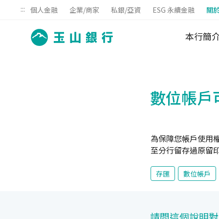
:::
個人金融
企業/商家
私銀/亞資
ESG 永續金融
關
本行簡
數位帳戶
為保障您帳戶使用
至分行留存過原留
存匯
數位帳戶
請問這個說明對