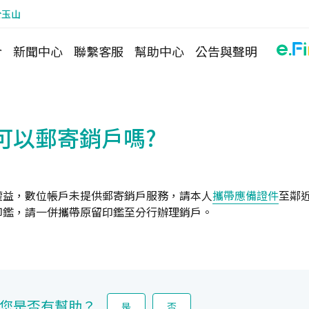
於玉山
介
新聞中心
聯繫客服
幫助中心
公告與聲明
可以郵寄銷戶嗎?
權益，數位帳戶未提供郵寄銷戶服務，請本人
攜帶應備證件
至鄰
印鑑，請一併攜帶原留印鑑至分行辦理銷戶。
您是否有幫助？
是
否