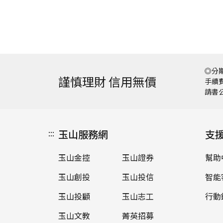
◎分期
謹慎理財 信用無價
手續費
請書
:::
玉山服務網
支
玉山金控
玉山證券
幫助
玉山創投
玉山投信
智能
玉山投顧
玉山志工
行動
玉山文教
菁英招募