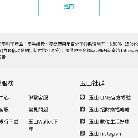
返回
零利率產品：零手續費、零總費用年百分率◎循環利率：5.88%~15%(依
(依預借現金約定結付幣別區分)：預借現金金額x3.5%+(新臺幣150元/
公告
援服務
玉山社群
中心
聯繫客服
玉山 LINE官方帳號
客服
常見問題
玉山 招財納福喵喵
銀行下載
玉山Wallet下
玉山 數位生活好康
載
玉山 Instagram