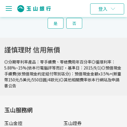
登入
請問這個說明對您是否有幫助？
是
否
謹慎理財 信用無價
◎分期零利率產品：零手續費、零總費用年百分率◎循環利率：
5.88%~15%(依本行電腦評等而訂，基準日：2015/9/1)◎預借現金
手續費(依預借現金約定結付幣別區分)：預借現金金額x3.5%+(新臺
幣150元/5美元/550日圓/4歐元)◎其他相關費率依本行網站及申請
書公告
玉山服務網
玉山金控
玉山證券