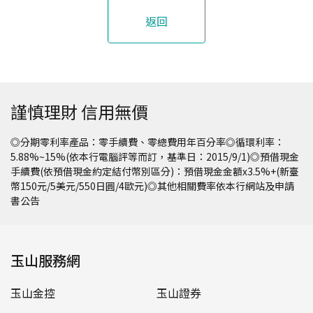
返回
謹慎理財 信用無價
◎分期零利率產品：零手續費、零總費用年百分率◎循環利率：
5.88%~15%(依本行電腦評等而訂，基準日：2015/9/1)◎預借現金
手續費(依預借現金約定結付幣別區分)：預借現金金額x3.5%+(新臺
幣150元/5美元/550日圓/4歐元)◎其他相關費率依本行網站及申請
書公告
玉山服務網
玉山金控
玉山證券