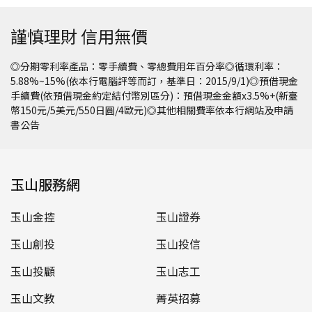
謹慎理財 信用無價
◎分期零利率產品：零手續費、零總費用年百分率◎循環利率：
5.88%~15%(依本行電腦評等而訂，基準日：2015/9/1)◎預借現金
手續費(依預借現金約定結付幣別區分)：預借現金金額x3.5%+(新臺
幣150元/5美元/550日圓/4歐元)◎其他相關費率依本行網站及申請
書公告
玉山服務網
玉山金控
玉山證券
玉山創投
玉山投信
玉山投顧
玉山志工
玉山文教
菁英招募